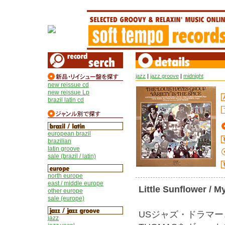
jazz
|
jazz groove
|
midnight
new reissue cd
new reissue Lp
brazil latin cd
european brazil
brazilian
latin groove
sale (brazil / latin)
north europe
east / middle europe
Little Sunflower / M
other europe
sale (europe)
USジャズ・ドラマー、L
jazz