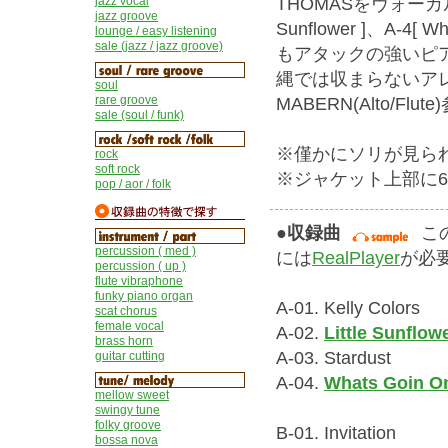
THOMASをヴォーカル
jazz vocal
jazz groove
Sunflower ]、A-
lounge / easy listening
sale (jazz / jazz groove)
もアタックの強いピアノでカ
縄では収まらないアレ
soul
rare groove
MABERN(Alto/Flut
sale (soul / funk)
※僅かにソリが見ら
rock
soft rock
※ジャケット上部に6
pop / aor / folk
●収録曲
こ
percussion ( med )
には
RealPlayer
が必要
percussion ( up )
flute vibraphone
funky piano organ
A-01. Kelly Colors
scat chorus
female vocal
A-02.
Little Sunflow
brass horn
A-03. Stardust
guitar cutting
A-04.
Whats Goin O
mellow sweet
swingy tune
folky groove
B-01. Invitation
bossa nova