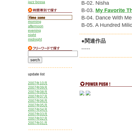
B-02. Nisha
jazz bossa
B-03.
My Favorite T
B-04. Dance With Me
morning
B-05. A Hundred Mili
afternoon
evening
night
midnight
●関連作品
-----
update list
2007年10月
2007年09月
2007年08月
2007年07月
2007年06月
2007年05月
2007年04月
2007年03月
2007年02月
2007年01月