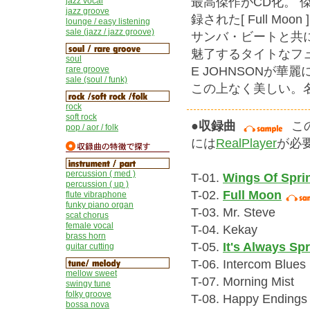
最高傑作がCD化。 傑作ジ
jazz vocal
jazz groove
録された[ Full 
lounge / easy listening
sale (jazz / jazz groove)
サンバ・ビートと共
魅了するタイトなフュージョ
soul
E JOHNSONが華麗に歌
rare groove
sale (soul / funk)
この上なく美しい。
rock
soft rock
●収録曲
こ
pop / aor / folk
には
RealPlayer
が必要
percussion ( med )
T-01.
Wings Of Spri
percussion ( up )
T-02.
Full Moon
flute vibraphone
funky piano organ
T-03. Mr. Steve
scat chorus
female vocal
T-04. Kekay
brass horn
T-05.
It's Always Sp
guitar cutting
T-06. Intercom Blues
mellow sweet
T-07. Morning Mist
swingy tune
folky groove
T-08. Happy Endings
bossa nova