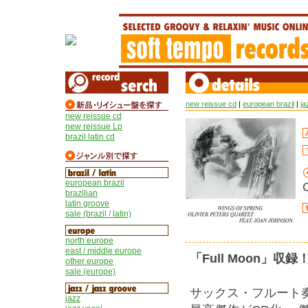
new reissue cd
|
european brazil
|
ja
new reissue cd
new reissue Lp
brazil latin cd
european brazil
brazilian
latin groove
sale (brazil / latin)
north europe
east / middle europe
「Full Moon
other europe
sale (europe)
サックス・フルート奏者
jazz