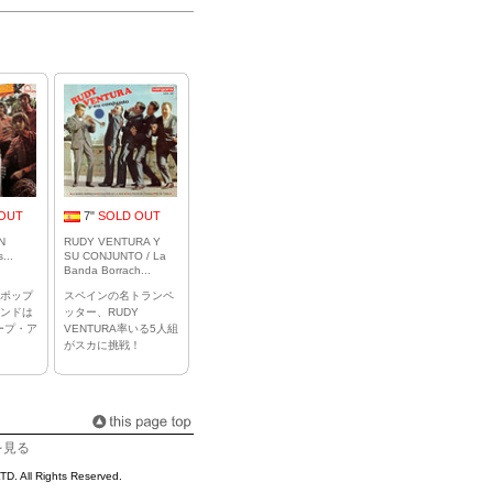
OUT
7"
SOLD OUT
N
RUDY VENTURA Y
...
SU CONJUNTO / La
Banda Borrach...
ポップ
スペインの名トランペ
ンドは
ッター、RUDY
ープ・ア
VENTURA率いる5人組
がスカに挑戦！
を見る
l Rights Reserved.