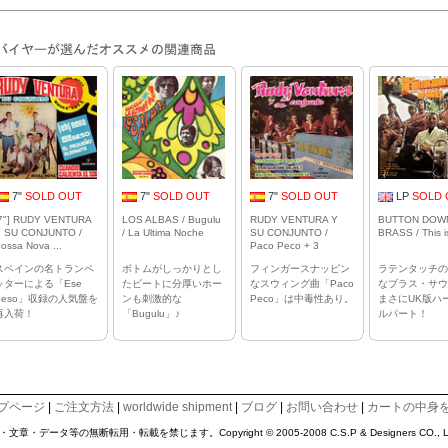
7"
SOLD OUT
7"
SOLD OUT
7"
SOLD OUT
LP
SOLD 
7"] RUDY VENTURA
LOS ALBAS / Bugulu
RUDY VENTURA Y
BUTTON DOW
 SU CONJUNTO /
/ La Ultima Noche
SU CONJUNTO /
BRASS / This is
ossa Nova ...
Paco Peco + 3
スペインの名トランペ
ボトムがしっかりとし
フィンガースナッピン
ラテンタッチの
ッターによる「Ese
たビートに分厚いホー
なスウィング曲「Paco
なブラス・サウ
Beso」収録の人気盤を
ンも刺激的な
Peco」は中毒性あり。
まさにUK版ハ
再入荷！
「Bugulu」♪
ルパート！
プページ
|
ご注文方法
|
worldwide shipment
|
ブログ
|
お問い合わせ
|
カートの中身
タ等の無断転用・転載を禁じます。Copyright © 2005-2008 C.S.P & Designers CO., LTD. Al