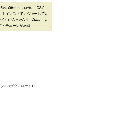
RAの69年のソロ作。LOS 5
ulu」をインストでカヴァーしてい
ブレイクが入ったA-4「Dizzy」な
プ・チューンが満載。
Playerのダウンロード
）