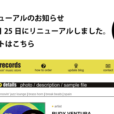
roovin' jazz lounge
|
brass horn
|
break beats
|
spain
RUDY VENTURA