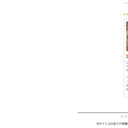
[
Y
B
トッ
当サイト上の全ての画像・文章・デー