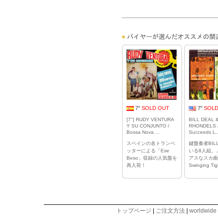
7"
SOLD OUT
7"
SOLD
[7"] RUDY VENTURA
BILL DEAL 
Y SU CONJUNTO /
RHONDELS /
Bossa Nova ...
Succeeds L..
スペインの名トランペ
鍵盤奏者BILL
ッターによる「Ese
いる8人組。
Beso」収録の人気盤を
アスなスカ曲
再入荷！
Swinging Ti
トップページ
|
ご注文方法
|
worldwide