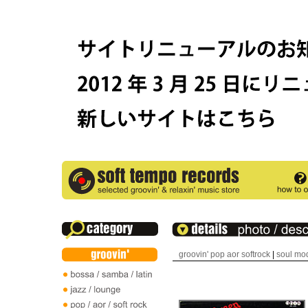
groovin' pop aor softrock
|
soul mo