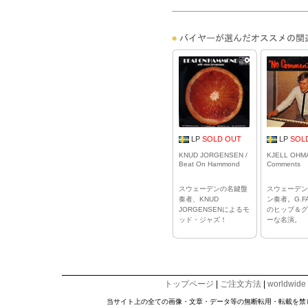
LP
SOLD OUT
LP
SOL
KNUD JORGENSEN /
KJELL OHMA
Beat On Hammond
Comments
スウェーデンの名鍵盤
スウェーデン
奏者、KNUD
ン奏者。G.F
JORGENSENによるモ
のヒップ＆グ
ッド・ジャズ！
ーな名演。
トップページ
|
ご注文方法
|
worldwide
当サイト上の全ての画像・文章・データ等の無断転用・転載を禁じます。Copyright © 