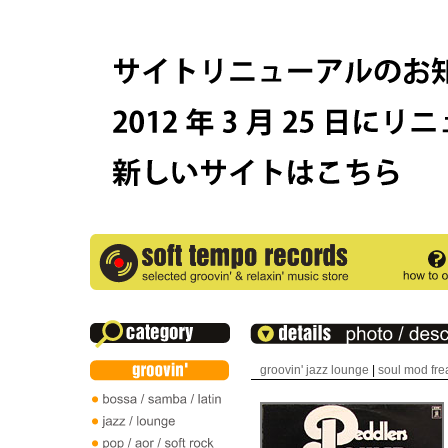
groovin' jazz lounge
|
soul mod fre