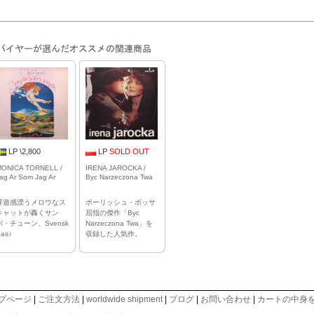
LP \2,800
LP
SOLD OUT
ONICA TORNELL /
IRENA JAROCKA /
ag Ar Som Jag Ar
Byc Narzeczona Twa
浮遊感漂うメロウなス
ポーリッシュ・ボッサ
キャットが轟くサン
屈指の傑作「Byc
バ・チューン、Svensk
Narzeczona Twa」を
as♪
収録した人気作。
プページ
|
ご注文方法
|
worldwide shipment
|
ブログ
|
お問い合わせ
|
カートの中身