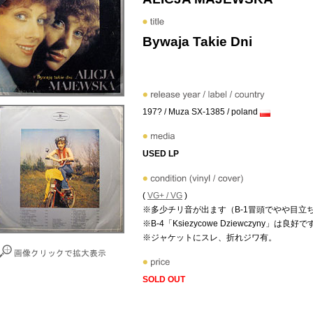
Bywaja Takie Dni
197? / Muza SX-1385 / poland
USED LP
(
VG+ / VG
)
※多少チリ音が出ます（B-1冒頭でやや目立
※B-4「Ksiezycowe Dziewczyny」は良好
※ジャケットにスレ、折れジワ有。
SOLD OUT