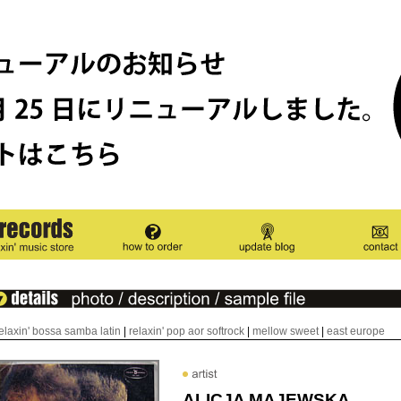
elaxin' bossa samba latin
|
relaxin' pop aor softrock
|
mellow sweet
|
east europe
ALICJA MAJEWSKA