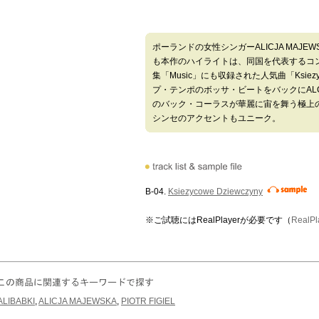
ポーランドの女性シンガーALICJA MAJE
も本作のハイライトは、同国を代表するコンポー
集「Music」にも収録された人気曲「Ksiezyco
プ・テンポのボッサ・ビートをバックにALCJ
のバック・コーラスが華麗に宙を舞う極上
シンセのアクセントもユニーク。
B-04.
Ksiezycowe Dziewczyny
※ご試聴にはRealPlayerが必要です（
Real
ALIBABKI
,
ALICJA MAJEWSKA
,
PIOTR FIGIEL