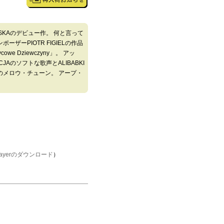
WSKAのデビュー作。 何と言って
ザーPIOTR FIGIELの作品
we Dziewczyny」。 アッ
Aのソフトな歌声とALIBABKI
のメロウ・チューン。 アープ・
Playerのダウンロード
）